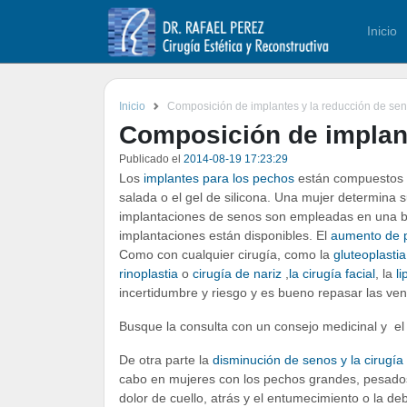
Inicio
Inicio
Composición de implantes y la reducción de se
Composición de implant
Publicado el
2014-08-19 17:23:29
Los
implantes para los pechos
están compuestos d
salada o el gel de silicona. Una mujer determin
implantaciones de senos son empleadas en una base 
implantaciones están disponibles. El
aumento de
Como con cualquier cirugía, como la
gluteoplasti
rinoplastia
o
cirugía de nariz
,
la cirugía facial
, la
l
incertidumbre y riesgo y es bueno repasar las venta
Busque la consulta con un consejo medicinal y el c
De otra parte la
disminución de senos y la cirugí
cabo en mujeres con los pechos grandes, pesados 
dolor de cuello, atrás y el entumecimiento o la de