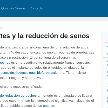
Quienes Somos
Contacto
nos
es y la reducción de senos
e una cáscara de silicona llena de una solución de agua
a su tamaño deseado, encajando implantaciones de prueba. Las
sin restricción. El gel se llena de silicona y las
 pechos
es un procedimiento relativamente franco, correcto.
a
que es el implante de solución o liquidos en gluteos, la
iposucción
,
lipoescultura
,
blefaroplastia
, etc. Tienen cierto
jas, riesgos, y alternativas.
irujano estético certificado.
a de reducción de pechos
a menudo es empleada o se lleva a
que experimentan la incomodidad significativa incluyendo el
bilidad debido al peso de los
pechos
.