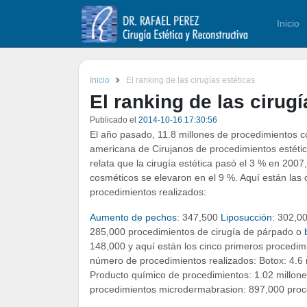
Inicio
Inicio
El ranking de las cirugías estéticas
El ranking de las cirugí
Publicado el
2014-10-16 17:30:56
El año pasado, 11.8 millones de procedimientos 
americana de Cirujanos de procedimientos estéti
relata que la cirugía estética pasó el 3 % en 200
cosméticos se elevaron en el 9 %. Aquí están las
procedimientos realizados:
Aumento de pechos
: 347,500
Liposucción
: 302,0
285,000 procedimientos de cirugía de párpado o
148,000 y aquí están los cinco primeros procedim
número de procedimientos realizados: Botox: 4.6 
Producto químico de procedimientos: 1.02 millone
procedimientos microdermabrasion: 897,000 proc