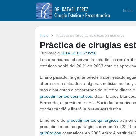
Inicio
Inicio
Práctica de cirugías estéticas en números
Práctica de cirugías e
Publicado el
2014-12-10 17:05:56
Los americanos observan la estadística recién l
estéticos sabió del 20 % en 2003 esto es aproxi
El año pasado, la gente puede haber estado aguant
ahora son habituados a algunas noticias malas y
más dispuestos a separarnos de nuestro dinero y 
procedimientos cosméticos
, dicen Llanos Blancos,
Bernardo, el presidente de la Sociedad american
condescendió y liberó la nueva estadística.
El número de
procedimientos quirúrgicos
aumentó 
procedimientos no quirúrgicos aumentó el 22 %, s
quirúrgicos
cosméticos en 2003 eran: A partir del