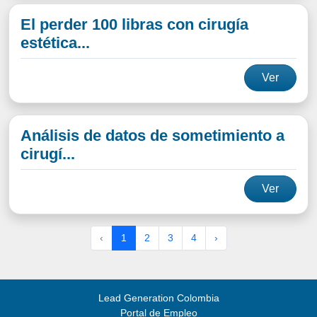
El perder 100 libras con cirugía
estética...
Ver
Análisis de datos de sometimiento a
cirugí...
Ver
‹
1
2
3
4
›
Lead Generation Colombia
Portal de Empleo