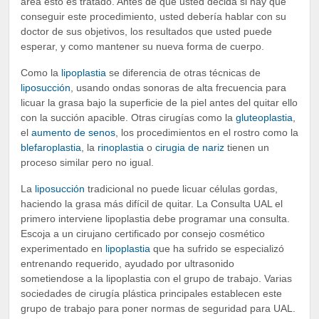
área esto es tratado. Antes de que usted decida si hay que
conseguir este procedimiento, usted debería hablar con su
doctor de sus objetivos, los resultados que usted puede
esperar, y como mantener su nueva forma de cuerpo.
Como la
lipoplastia
se diferencia de otras técnicas de
liposucción
, usando ondas sonoras de alta frecuencia para
licuar la grasa bajo la superficie de la piel antes del quitar ello
con la succión apacible. Otras cirugías como la
gluteoplastia
,
el
aumento de senos
, los procedimientos en el rostro como la
blefaroplastia
, la
rinoplastia
o
cirugia de nariz
tienen un
proceso similar pero no igual.
La
liposucción
tradicional no puede licuar células gordas,
haciendo la grasa más difícil de quitar. La Consulta UAL el
primero interviene lipoplastia debe programar una consulta.
Escoja a un cirujano certificado por consejo cosmético
experimentado en
lipoplastia
que ha sufrido se especializó
entrenando requerido, ayudado por ultrasonido
sometiendose a la lipoplastia con el grupo de trabajo. Varias
sociedades de cirugía plástica principales establecen este
grupo de trabajo para poner normas de seguridad para UAL.